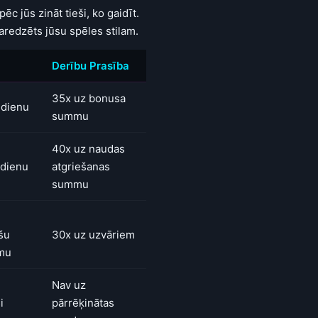
ēc jūs zināt tieši, ko gaidīt.
paredzēts jūsu spēles stilam.
Derību Prasība
35x uz bonusa
mdienu
summu
40x uz naudas
tdienu
atgriešanas
summu
ošu
30x uz uzvāriem
mu
Nav uz
i
pārrēķinātas