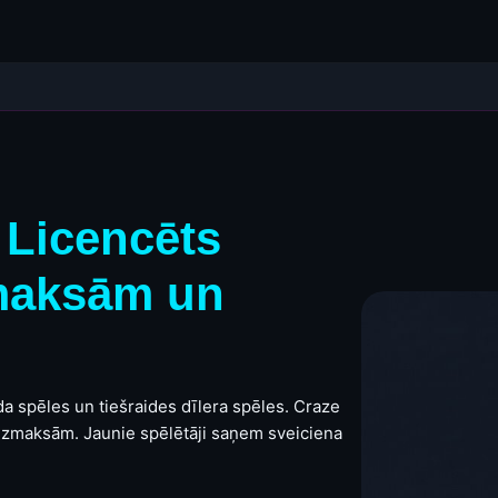
 Licencēts
zmaksām un
lda spēles un tiešraides dīlera spēles. Craze
i izmaksām. Jaunie spēlētāji saņem sveiciena