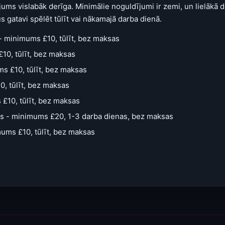
 jums vislabāk derīga. Minimālie noguldījumi ir zemi, un lielākā d
s gatavi spēlēt tūlīt vai nākamajā darba dienā.
- minimums £10, tūlīt, bez maksas
10, tūlīt, bez maksas
s £10, tūlīt, bez maksas
0, tūlīt, bez maksas
 £10, tūlīt, bez maksas
s - minimums £20, 1-3 darba dienas, bez maksas
ums £10, tūlīt, bez maksas