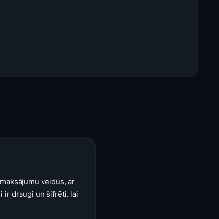
s maksājumu veidus, ar
ir draugi un šifrēti, lai