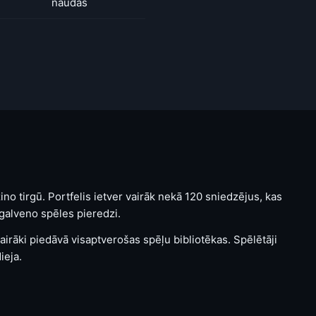
naudas
 tirgū. Portfelis ietver vairāk nekā 120 sniedzējus, kas
 galveno spēles pieredzi.
vairāki piedāvā visaptverošas spēļu bibliotēkas. Spēlētāji
ieja.