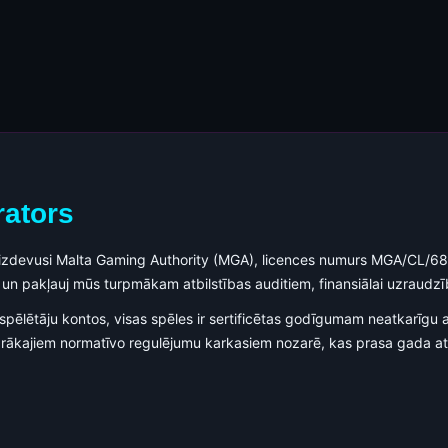
rators
o izdevusi Malta Gaming Authority (MGA), licences numurs MGA/CL/68
un pakļauj mūs turpmākam atbilstības auditiem, finansiālai uzraudzī
 spēlētāju kontos, visas spēles ir sertificētas godīgumam neatkarīgu a
rākajiem normatīvo regulējumu karkasiem nozarē, kas prasa gada at