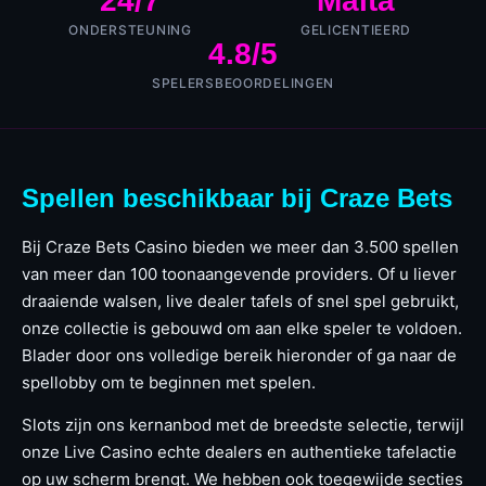
24/7
Malta
ONDERSTEUNING
GELICENTIEERD
4.8/5
SPELERSBEOORDELINGEN
Spellen beschikbaar bij Craze Bets
Bij Craze Bets Casino bieden we meer dan 3.500 spellen
van meer dan 100 toonaangevende providers. Of u liever
draaiende walsen, live dealer tafels of snel spel gebruikt,
onze collectie is gebouwd om aan elke speler te voldoen.
Blader door ons volledige bereik hieronder of ga naar de
spellobby om te beginnen met spelen.
Slots zijn ons kernanbod met de breedste selectie, terwijl
onze Live Casino echte dealers en authentieke tafelactie
op uw scherm brengt. We hebben ook toegewijde secties