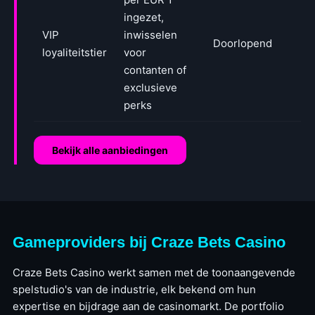
ingezet,
G
VIP
inwisselen
Doorlopend
in
loyaliteitstier
voor
co
contanten of
exclusieve
perks
Bekijk alle aanbiedingen
Gameproviders bij Craze Bets Casino
Craze Bets Casino werkt samen met de toonaangevende
spelstudio's van de industrie, elk bekend om hun
expertise en bijdrage aan de casinomarkt. De portfolio