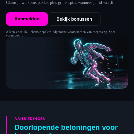
Claim je welkomstpakket plus gratis spins wanneer je lid wordt
Aanmelden
Bekijk bonussen
Alleen voor 18+. Nieuwe spelers. Algemene voorwaarden van toepassing. Speel
verantwoord.
AANBIEDINGEN
Doorlopende beloningen voor