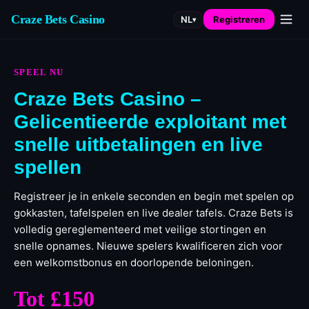
Craze Bets Casino
NL
Registreren
▾
SPEEL NU
Craze Bets Casino –
Gelicentieerde exploitant met
snelle uitbetalingen en live
spellen
Registreer je in enkele seconden en begin met spelen op
gokkasten, tafelspelen en live dealer tafels. Craze Bets is
volledig gereglementeerd met veilige stortingen en
snelle opnames. Nieuwe spelers kwalificeren zich voor
een welkomstbonus en doorlopende beloningen.
Tot £150