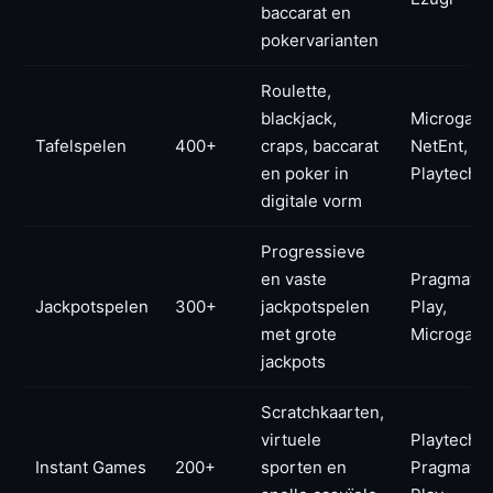
baccarat en
pokervarianten
Roulette,
blackjack,
Microgami
Tafelspelen
400+
craps, baccarat
NetEnt,
en poker in
Playtech
digitale vorm
Progressieve
en vaste
Pragmatic
Jackpotspelen
300+
jackpotspelen
Play,
met grote
Microgam
jackpots
Scratchkaarten,
virtuele
Playtech,
Instant Games
200+
sporten en
Pragmatic