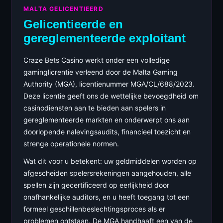
MALTA GELICENTIEERD
Gelicentieerde en
gereglementeerde exploitant
Craze Bets Casino werkt onder een volledige
gaminglicrentie verleend door de Malta Gaming
Authority (MGA), licentienummer MGA/CL/688/2023.
Deze licentie geeft ons de wettelijke bevoegdheid om
casinodiensten aan te bieden aan spelers in
gereglementeerde markten en onderwerpt ons aan
doorlopende nalevingsaudits, financieel toezicht en
strenge operationele normen.
Wat dit voor u betekent: uw geldmiddelen worden op
afgescheiden spelersrekeningen aangehouden, alle
spellen zijn gecertificeerd op eerlijkheid door
onafhankelijke auditors, en u heeft toegang tot een
formeel geschillenbeslechtingsproces als er
problemen ontstaan. De MGA handhaaft een van de