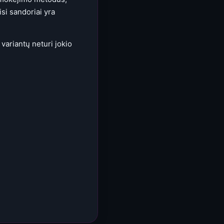
si sandoriai yra
variantų neturi jokio