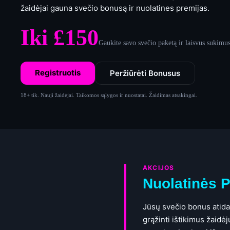
žaidėjai gauna svečio bonusą ir nuolatines premijas.
Iki £150
Gaukite savo svečio paketą ir laisvus sukimus,
Registruotis
Peržiūrėti Bonusus
18+ tik. Nauji žaidėjai. Taikomos sąlygos ir nuostatai. Žaidimas atsakingai.
AKCIJOS
Nuolatinės 
Jūsų svečio bonus atidar
grąžinti ištikimus žaidė