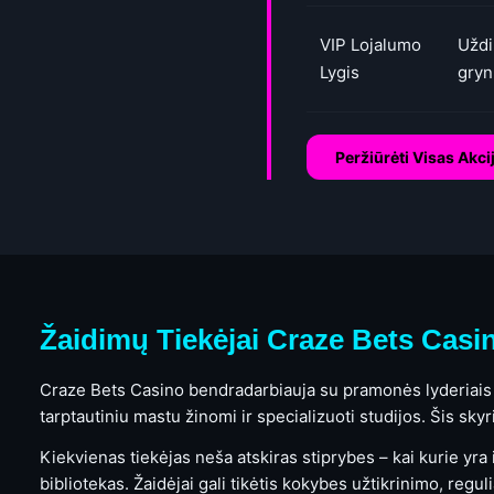
VIP Lojalumo
Uždi
Lygis
gryn
Peržiūrėti Visas Akci
Žaidimų Tiekėjai Craze Bets Casi
Craze Bets Casino bendradarbiauja su pramonės lyderiais žai
tarptautiniu mastu žinomi ir specializuoti studijos. Šis sky
Kiekvienas tiekėjas neša atskiras stiprybes – kai kurie yra
bibliotekas. Žaidėjai gali tikėtis kokybes užtikrinimo, regu