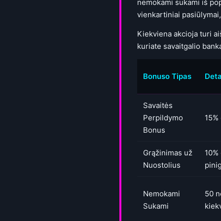
nemokami sukami iš popul
vienkartiniai pasiūlymai,
Kiekviena akcioja turi a
kuriate savaitgalio banką
Bonuso Tipas
Deta
Savaitės
Perpildymo
15% 
Bonus
Grąžinimas už
10% 
Nuostolius
pini
Nemokami
50 n
Sukami
kiek