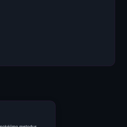
s mokėjimo metodus,