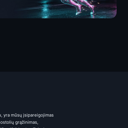
au, yra mūsų įsipareigojimas
uostolių grąžinimas,