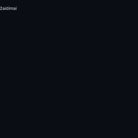
 žaidimai