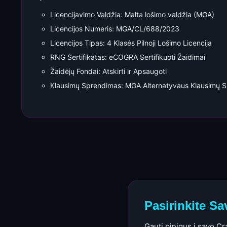
Licencijavimo Valdžia: Malta lošimo valdžia (MGA)
Licencijos Numeris: MGA/CL/688/2023
Licencijos Tipas: 4 Klasės Pilnoji Lošimo Licencija
RNG Sertifikatas: eCOGRA Sertifikuoti Žaidimai
Žaidėjų Fondai: Atskirti ir Apsaugoti
Klausimų Sprendimas: MGA Alternatyvaus Klausimų S
Pasirinkite S
Gauti pinigus į savo C