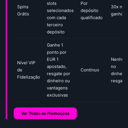
slots
Por
Spins
30x nos
selecionados
depósito
Grátis
ganhos
com cada
qualificado
terceiro
depósito
Ganhe 1
ponto por
EUR 1
Nenhum
Nível VIP
apostado,
no
de
Contínuo
resgate por
dinheiro
Fidelização
dinheiro ou
resgata
vantagens
exclusivas
Ver Todas as Promoções