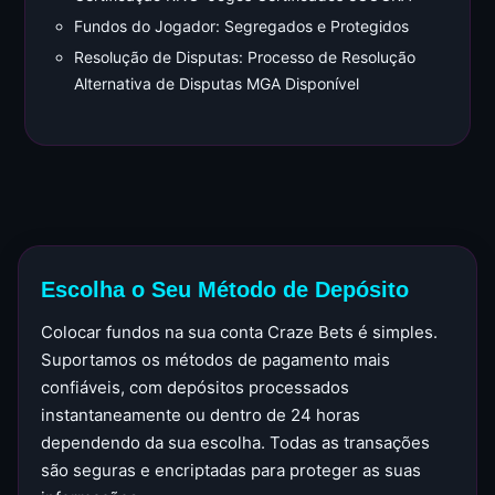
Fundos do Jogador: Segregados e Protegidos
Resolução de Disputas: Processo de Resolução
Alternativa de Disputas MGA Disponível
Escolha o Seu Método de Depósito
Colocar fundos na sua conta Craze Bets é simples.
Suportamos os métodos de pagamento mais
confiáveis, com depósitos processados
instantaneamente ou dentro de 24 horas
dependendo da sua escolha. Todas as transações
são seguras e encriptadas para proteger as suas