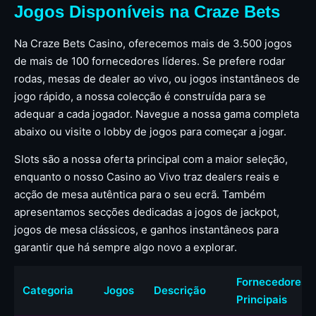
Jogos Disponíveis na Craze Bets
Na Craze Bets Casino, oferecemos mais de 3.500 jogos
de mais de 100 fornecedores líderes. Se prefere rodar
rodas, mesas de dealer ao vivo, ou jogos instantâneos de
jogo rápido, a nossa colecção é construída para se
adequar a cada jogador. Navegue a nossa gama completa
abaixo ou visite o lobby de jogos para começar a jogar.
Slots são a nossa oferta principal com a maior seleção,
enquanto o nosso Casino ao Vivo traz dealers reais e
acção de mesa autêntica para o seu ecrã. Também
apresentamos secções dedicadas a jogos de jackpot,
jogos de mesa clássicos, e ganhos instantâneos para
garantir que há sempre algo novo a explorar.
Fornecedores
Categoria
Jogos
Descrição
Principais