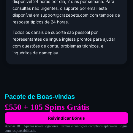
disponível 24 horas por dia, 7 dias por semana. Para
consultas não urgentes, o suporte por email está
disponível em
support@crazebets.com
com tempos de
resposta típicos de 24 horas.
Todos os canais de suporte são pessoal por
representantes de língua inglesa prontos para ajudar
com questões de conta, problemas técnicos, e
inquéritos de gameplay.
Pacote de Boas-vindas
£550 + 105 Spins Grátis
Reivindicar Bónus
Apenas 18+. Apenas novos jogadores. Termos e condições completos aplicáveis. Jogue
com responsabilidade.