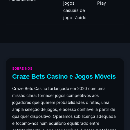
jogos
Play
casuais de
jogo rápido
SOBRE NÓS
Craze Bets Casino e Jogos Móveis
Craze Bets Casino foi lançado em 2020 com uma
missão clara: fornecer jogos competitivos aos
jogadores que querem probabilidades diretas, uma
ampla seleção de jogos, e acesso confiável a partir de
qualquer dispositivo. Operamos sob licença adequada
e focamo-nos num equilíbrio equilibrado entre