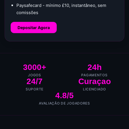
Paysafecard - mínimo £10, instantâneo, sem
comissões
Depositar Agora
3000+
24h
JOGOS
PAGAMENTOS
24/7
Curaçao
SUPORTE
LICENCIADO
4.8/5
AVALIAÇÃO DE JOGADORES