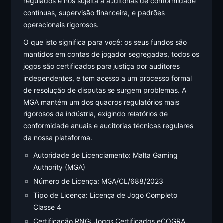
regulados e nos sujeita a auditorias de conformidade
contínuas, supervisão financeira, e padrões
operacionais rigorosos.
O que isto significa para você: os seus fundos são
mantidos em contas de jogador segregadas, todos os
jogos são certificados para justiça por auditores
independentes, e tem acesso a um processo formal
de resolução de disputas se surgem problemas. A
MGA mantém um dos quadros regulatórios mais
rigorosos da indústria, exigindo relatórios de
conformidade anuais e auditorias técnicas regulares
da nossa plataforma.
Autoridade de Licenciamento: Malta Gaming
Authority (MGA)
Número de Licença: MGA/CL/688/2023
Tipo de Licença: Licença de Jogo Completo
Classe 4
Certificação RNG: Jogos Certificados eCOGRA