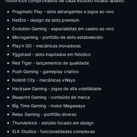
históricos comprovados de cada estúdio listado abaixo.
Pragmatic Play - slots abrangentes e jogos ao vivo
NetEnt - design de slots premium
Evolution Gaming - especialistas em casino ao vivo
Microgaming - portfólio de slots estabelecido
Play'n GO - mecânicas inovadoras
Yggdrasil - slots inspirados em Nórdico
Red Tiger - lançamentos de qualidade
Push Gaming - gameplay criativo
Nolimit City - mecânicas xWays
Hacksaw Gaming - jogos de alta volatilidade
Blueprint Gaming - conteúdo de marca
Big Time Gaming - motor Megaways
Relax Gaming - portfólio diverso
Thunderkick - estúdio focado em design
ELK Studios - funcionalidades complexas