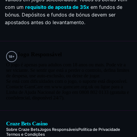
com um
requisito de aposta de 35x
em fundos de
bónus. Depósitos e fundos de bónus devem ser
apostados antes do levantamento.
Jogo Responsável
18+
O jogo é apenas para adultos com 18 anos ou mais. Pode vir a
ser viciante. Se sentir que está a perder o controlo, defina limites
de despesa, use auto-exclusão, ou deixe de jogar.
Se está com dificuldades com o jogo, o suporte está disponível.
Contacte GamCare em www.gamcare.org.uk ou ligue para a
Linha de Ajuda Nacional de Jogo em 0808 802 0133 (gratuita e
confidencial, disponível 24/7).
Craze Bets Casino
Sobre Craze Bets
Jogos Responsáveis
Política de Privacidade
Termos e Condições