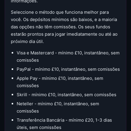
informações.
Seleccione o método que funciona melhor para
você. Os depósitos mínimos são baixos, e a maioria
das opções não têm comissões. Os seus fundos
estarão prontos para jogar imediatamente ou até ao
próximo dia útil.
Visa e Mastercard - mínimo £10, instantâneo, sem
comissões
PayPal - mínimo £10, instantâneo, sem comissões
Apple Pay - mínimo £10, instantâneo, sem
comissões
Skrill - mínimo £10, instantâneo, sem comissões
Neteller - mínimo £10, instantâneo, sem
comissões
Transferência Bancária - mínimo £20, 1-3 dias
úteis, sem comissões