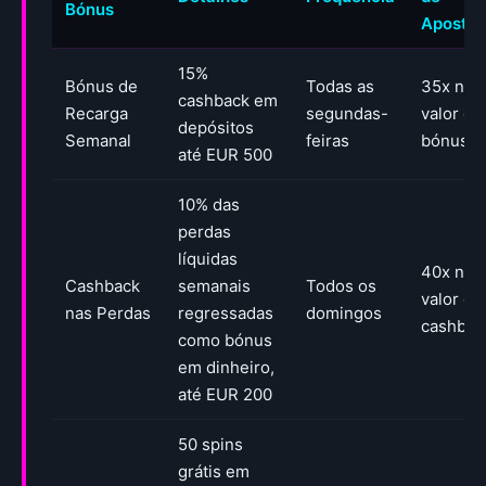
Bónus
Aposta
15%
Bónus de
Todas as
35x no
cashback em
Recarga
segundas-
valor do
depósitos
Semanal
feiras
bónus
até EUR 500
10% das
perdas
líquidas
40x no
Cashback
semanais
Todos os
valor do
nas Perdas
regressadas
domingos
cashbac
como bónus
em dinheiro,
até EUR 200
50 spins
grátis em