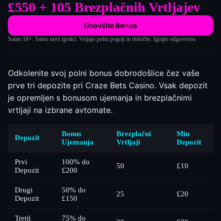
£550 + 105 Brezplačnih Vrtljajev
Unovčite Bonus
Samo 18+. Samo novi igralci. Veljajo polni pogoji in določbe. Igrajte odgovorno.
Odkolenite svoj polni bonus dobrodošlice čez vaše
prve tri depozite pri Craze Bets Casino. Vsak depozit
je opremljen s bonusom ujemanja in brezplačnimi
vrtljaji na izbrane avtomate.
Bonus
Brezplačni
Min
Depozit
Ujemanja
Vrtljaji
Depozit
Prvi
100% do
50
£10
Depozit
£200
Drugi
50% do
25
£20
Depozit
£150
Tretji
75% do