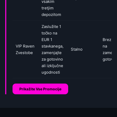
vsakim
tretjim
depozitom
Zaslužite 1
točko na
EUR 1
Brez za
VIP Raven
stavkanega,
na
Stalno
Zvestobe
zamenjajte
zamenj
za gotovino
gotovin
ali izključne
ugodnosti
Prikažite Vse Promocije