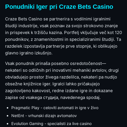
Ponudniki Iger pri Craze Bets Casino
Craze Bets Casino se partnerira s vodilnimi igralnimi
študiji industrije, vsak poznан za svojo strokovno znanje
in prispevek k tržišču kazina. Portfelj vključuje več kot 120
ponudnikov, z znamenitostmi in specializiranimi študiji. Ta
razdelek izpostavlja partnerje prve stopnje, ki oblikujejo
glavno igralno izkušnjo.
Vsak ponudnik prinaša posebno osredotočenost—
nekateri so odličnih pri inovativni mehaniki avtolov, drugi
obvladujejo prostor živega razdelilca, nekateri pa nudijo
obsežne knjižnice iger. Igralci lahko pričakujejo
zagotovljeno kakovost, redne izdane igre in dokazane
zapise od vsakega студија, navedenega spodaj.
Pragmatic Play - celoviti avtomati in igre v živo
NetEnt - vrhunski dizajn avtomatov
Evolution Gaming - specialisti za live casino