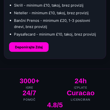
Skrill - minimum £10, takoj, brez provizij
Neteller - minimum £10, takoj, brez provizij
Bančni Prenos - minimum £20, 1-3 poslovni
dnevi, brez provizij
Paysafecard - minimum £10, takoj, brez provizij
Deponirajte Zdaj
3000+
24h
IGRE
IZPLATE
24/7
Curacao
POMOČ
LICENCIRAN
4.8/5