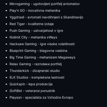
Microgaming - ugotovljeni portfelj avtomatov
Play'n GO - inovativna mehanika
Yggdrasil - avtomati navdihnjeni s Skandinavijo
Red Tiger - kvalitetne izdaje
Push Gaming - ustvarjalnost v igre
Nolimit City - mehanika xWays
Hacksaw Gaming - igre visoke volatilnosti
Blueprint Gaming - blagovna vsebina
Big Time Gaming - mehanizem Megaways
Relax Gaming - raznolики portfelj
Thunderkick - dizajnerski studio
ELK Studios - kompleksne lastnosti
Quickspin - lepa produkcija
iSoftBet - veteransi ponudnik
Playson - specialista za Vzhodno Evropo