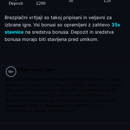
30
£20
Depozit
£200
Brezplačni vrtljaji so takoj pripisani in veljavni za
izbrane igre. Vsi bonusi so opremljeni z zahtevo
35x
stavnice
na sredstva bonusa. Depozit in sredstva
bonusa morajo biti stavljena pred umikom.
Odgovorna Igra
18+
Igre na srečo so samo za odrasle, stare 18 let in starejše. Lahko
postanejo zasvojene. Če čutite, da izgubljate nadzor, si postavite
meje porabe, uporabite samo-izključitev ali prenehajte igrati.
Če imate težave z igrami na srečo, je pomoč dostopna.
Kontaktirajte GamCare na www.gamcare.org.uk ali pokličite
Nacionalno Linijo za Iger na srečo na 0808 802 0133
(brezplačno in zaupno, dostopna 24/7).