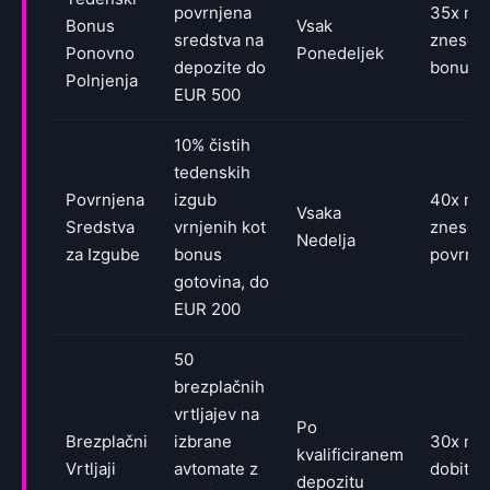
povrnjena
35x na
Bonus
Vsak
sredstva na
znesek
Ponovno
Ponedeljek
depozite do
bonusa
Polnjenja
EUR 500
10% čistih
tedenskih
Povrnjena
izgub
40x na
Vsaka
Sredstva
vrnjenih kot
znesek
Nedelja
za Izgube
bonus
povrnj
gotovina, do
EUR 200
50
brezplačnih
vrtljajev na
Po
Brezplačni
izbrane
30x na
kvalificiranem
Vrtljaji
avtomate z
dobitke
depozitu