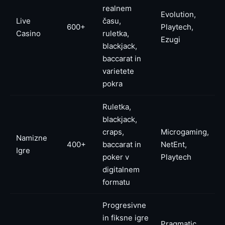
realnem
Evolution,
Live
času,
600+
Playtech,
Casino
ruletka,
Ezugi
blackjack,
baccarat in
varietete
pokra
Ruletka,
blackjack,
craps,
Microgaming,
Namizne
400+
baccarat in
NetEnt,
Igre
poker v
Playtech
digitalnem
formatu
Progresivne
in fiksne igre
Pragmatic