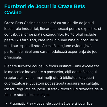
Furnizori de Jocuri la Craze Bets
Casino
Craze Bets Casino se asociază cu studiurile de jocuri
leader ale industriei, fiecare cunoscut pentru expertiza și
contribuția lor pe piața cazinourilor. Portofoliul include
peste 120 furnizori, care includ nume bine cunoscute și
studiouri specializate. Această secțiune evidențiază
partenii de nivel unu care modelează experiența de joc
principală.
Fiecare furnizor aduce un focus distinct—unii excelează
la mecanica inovatoare a pacanelor, alții domină spațiul
crupierului live, iar mai mulți oferă biblioteci de jocuri
cuprinzătoare. Jucătorii pot așteppta asigurarea calității,
lansări regulate de jocuri și track record-uri dovedite de la
fiecare studio listat mai jos.
Pragmatic Play - pacanele cuprinzătoare și jocuri live