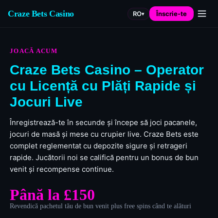
Craze Bets Casino
RO
Înscrie-te
▾
JOACĂ ACUM
Craze Bets Casino – Operator
cu Licență cu Plăți Rapide și
Jocuri Live
Înregistrează-te în secunde și începe să joci pacanele,
jocuri de masă și mese cu crupier live. Craze Bets este
complet reglementat cu depozite sigure și retrageri
rapide. Jucătorii noi se califică pentru un bonus de bun
venit și recompense continue.
Până la £150
Revendică pachetul tău de bun venit plus free spins când te alături