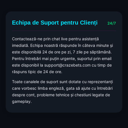
Echipa de Suport pentru Clienți
24/7
Contactează-ne prin chat live pentru asistență
imediată. Echipa noastră răspunde în câteva minute și
este disponibilă 24 de ore pe zi, 7 zile pe săptămână.
Pentru întrebări mai puțin urgente, suportul prin email
este disponibil la
support@crazebets.com
cu timp de
răspuns tipic de 24 de ore.
Toate canalele de suport sunt dotate cu reprezentanți
care vorbesc limba engleză, gata să ajute cu întrebări
despre cont, probleme tehnice și chestiuni legate de
gameplay.