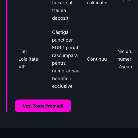
fiecare al
calificator
treilea
depozit
Câștigă 1
punct per
EUR 1 pariat,
Tier
Niciuna 
răscumpără
Loialitate
Continuu
numerar
pentru
VIP
răscumpă
numerar sau
beneficii
exclusive
Vezi Toate Promații