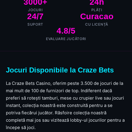
3000+
24h
JOCURI
PLĂȚI
24/7
Curacao
SUPORT
CU LICENȚĂ
4.8/5
EVALUARE JUCĂTORI
Jocuri Disponibile la Craze Bets
La Craze Bets Casino, oferim peste 3.500 de jocuri de la
mai mult de 100 de furnizori de top. Indiferent dacă
preferi să rotești tamburi, mese cu crupier live sau jocuri
instant, colecția noastră este construită pentru a se
potriva fiecărui jucător. Răsfoire colecția noastră
completă mai jos sau vizitează lobby-ul jocurilor pentru a
începe să joci.