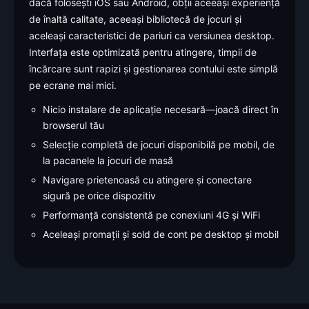
dacă folosești iOS sau Android, obții aceeași experiență
de înaltă calitate, aceeași bibliotecă de jocuri și
aceleași caracteristici de pariuri ca versiunea desktop.
Interfața este optimizată pentru atingere, timpii de
încărcare sunt rapizi și gestionarea contului este simplă
pe ecrane mai mici.
Nicio instalare de aplicație necesară—joacă direct în
browserul tău
Selecție completă de jocuri disponibilă pe mobil, de
la pacanele la jocuri de masă
Navigare prietenoasă cu atingere și conectare
sigură pe orice dispozitiv
Performanță consistentă pe conexiuni 4G și WiFi
Aceleași promații și sold de cont pe desktop și mobil