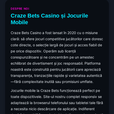
DESPRE NOI
Craze Bets Casino și Jocurile
Mobile
Craze Bets Casino a fost lansat în 2020 cu o misiune
clară: să ofere jocuri competitive jucătorilor care doresc
cote directe, o selecție largă de jocuri și acces fiabil de
pe orice dispozitiv. Operăm sub licență
corespunzătoare și ne concentrăm pe un amestec
echilibrat de divertisment și joc responsabil. Platforma
noastră este construită pentru jucătorii care apreciază
transparența, tranzacțiile rapide și varietatea autentică
—fără complexitate inutilă sau promisiuni umflate.
Jocurile mobile la Craze Bets funcționează perfect pe
toate dispozitivele. Site-ul nostru complet responsiv se
adaptează la browserul telefonului sau tabletei tale fără
a necesita nicio descărcare de aplicație. Indiferent